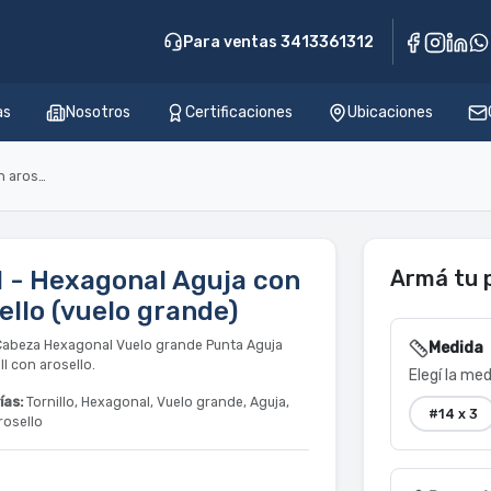
Para ventas 3413361312
as
Nosotros
Certificaciones
Ubicaciones
TA21 - Hexagonal Aguja con arosello (vuelo grande)
 - Hexagonal Aguja con
Armá tu 
ello (vuelo grande)
 Cabeza Hexagonal Vuelo grande Punta Aguja
Medida
l con arosello.
Elegí la me
ías:
Tornillo, Hexagonal, Vuelo grande, Aguja,
#14 x 3
rosello