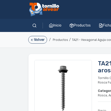
Inicio
Productos
Fich
Volver
/
/
Productos
TA21
aros
Tornillo
Rosca Ful
Categor
Rosca, A
Precio