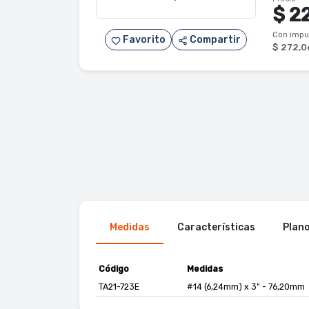
$ 2
Con impu
Favorito
Compartir
$ 272,0
Medidas
Características
Plan
Código
Medidas
TA21-723E
#14 (6,24mm) x 3" - 76,20mm