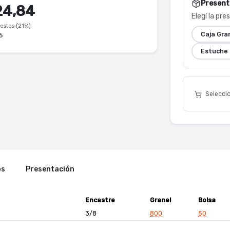
Present
24,84
Elegí la pr
estos (21%)
Caja Gra
6
Estuche
Seleccio
os
Presentación
Encastre
Granel
Bolsa
3/8
800
50