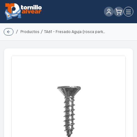
/
/
Productos
TA61 - Fresado Aguja (rosca parker)