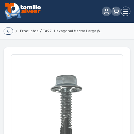
/
/
Productos
TA97- Hexagonal Mecha Larga (vuelo grande)